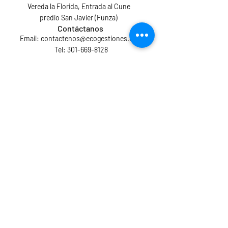
Vereda la Florida, Entrada al Cune
predio San Javier (Funza)
Contáctanos
Email:
contactenos@ecogestiones.com
Tel: 301-669-8128
Ingreso ECOAPP preclientes
CONTÁCTANOS
Nombre
Apellido
Email
Asunto